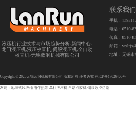
联系我们
手机：139211
电话：0510-83
传真：0510-83
液压机行业技术与市场趋势分析-新闻中心-
邮箱：wxlrjx@
龙门液压机,液压校直机,伺服液压机,全自动
地址：无锡市
校直机-无锡蓝润机械有限公司
Copyright © 2025无锡蓝润机械有限公司 版权所有 违者必究 苏ICP备17026466号
友链：
地埋式垃圾桶
电伴热带
单柱液压机
自动点胶机
钢板数控切割